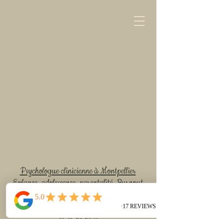
Psychologue clinicienne à Montpellier
Enfance, adolescence, parentalité, Bur
nout
Parental
brunebuchet.psychologue@gmail.com