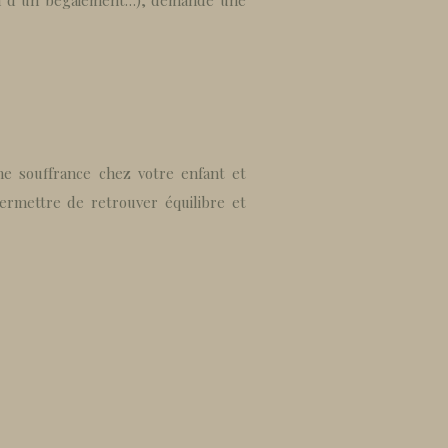
ion d’un bégaiement…), demande une
e souffrance chez votre enfant et
rmettre de retrouver équilibre et