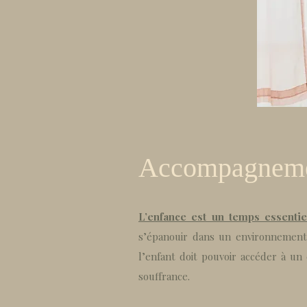
Accompagnemen
L’enfance est un temps essentie
s’épanouir dans un environnement c
l’enfant doit pouvoir accéder à un 
souffrance.