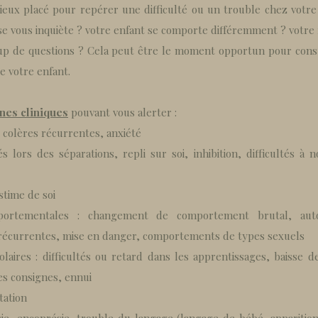
ieux placé pour repérer une difficulté ou un trouble chez votr
se vous inquiète ? votre enfant se comporte différemment ? votre r
p de questions ? Cela peut être le moment opportun pour cons
e votre enfant.
nes cliniques
pouvant vous alerter :
, colères récurrentes, anxiété
ltés lors des séparations, repli sur soi, inhibition, difficultés à
stime de soi
omportementales : changement de comportement brutal, auto 
 récurrentes, mise en danger, comportements de types sexuels
laires : difficultés ou retard dans les apprentissages, baisse de
s consignes, ennui
tation