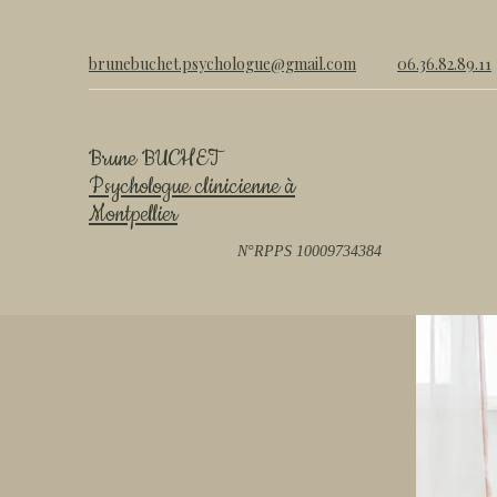
brunebuchet.psychologue@gmail.com
06.36.82.89.11
Brun
e BUCHET
Psychologue clinicien
ne à
Montpellier
N°RPPS 10009734384