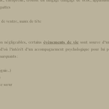
ie, encoprésie, trouble du langage (langage de bébé, apparit
 pattes
x de ventre, maux de tête
on négligeables, certains
évènements de vie
sont source d’un
 d’où l’intérêt d’un accompagnement psychologique pour lui pe
marquants :
nie...)
e
ite sœur